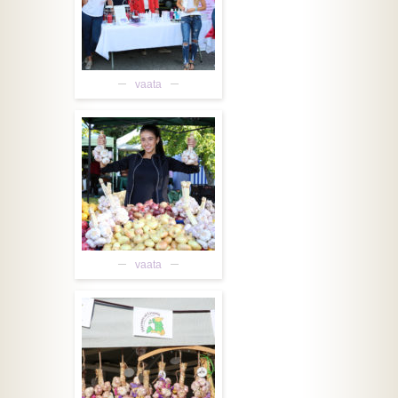
vaata
vaata