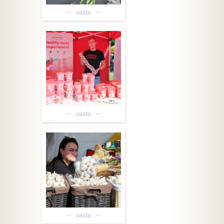
vaata
vaata
vaata