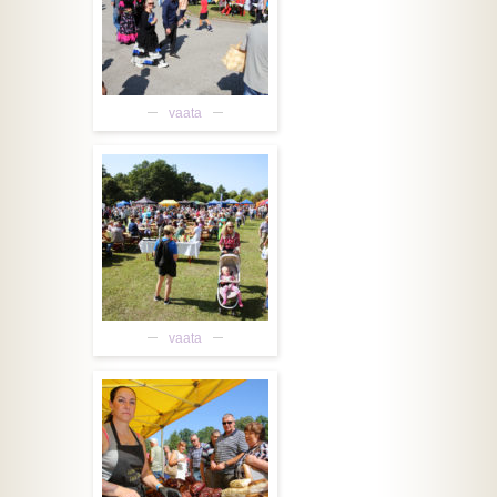
vaata
vaata