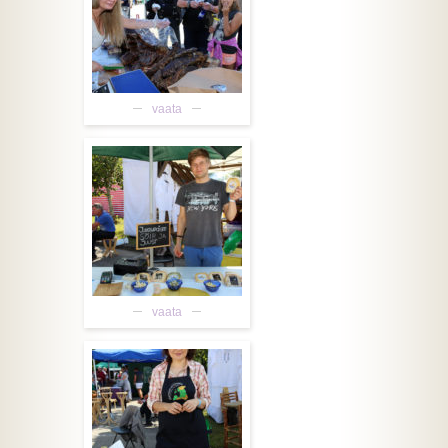
vaata
vaata