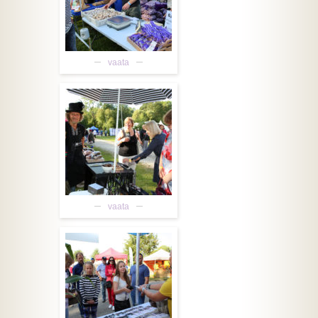
vaata
vaata