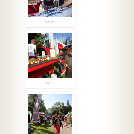
vaata
vaata