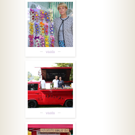
vaata
vaata