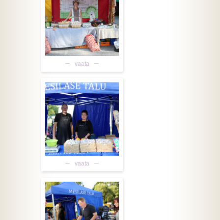
vaata
vaata