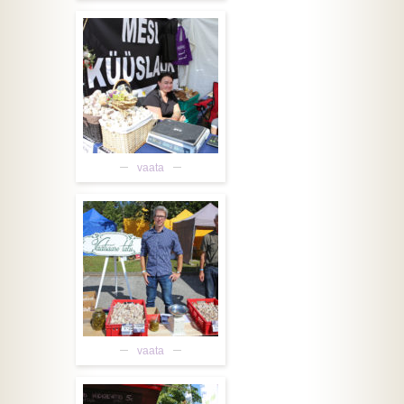
vaata
vaata