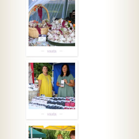
vaata
vaata